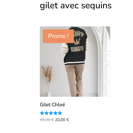
gilet avec sequins
Promo !
Gilet Chloé
Le
Le
Note
45,00
€
20,00
€
5.00
prix
prix
sur 5