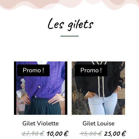
Les gilets
Promo !
Promo !
Gilet Violette
Gilet Louise
Le
Le
Le
Le
27,90
€
10,00
€
45,00
€
25,00
€