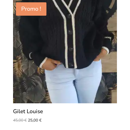
Promo !
Gilet Louise
Le
Le
45,00
€
25,00
€
prix
prix