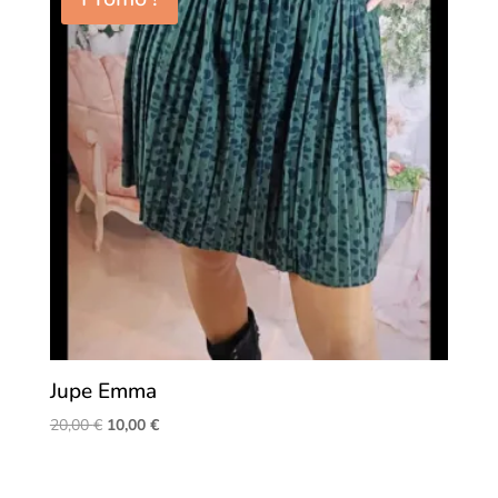
Jupe Emma
Le
Le
20,00
€
10,00
€
prix
prix
initial
actuel