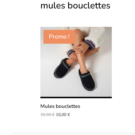
mules bouclettes
Promo !
Mules bouclettes
Le
Le
25,90
€
15,00
€
prix
prix
initial
actuel